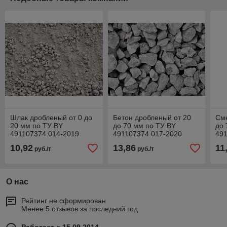
Шлак дробленый от 0 до
Бетон дробленый от 20
Сме
20 мм по ТУ BY
до 70 мм по ТУ BY
до 
491107374.014-2019
491107374.017-2020
491
10,92
13,86
11
руб./т
руб./т
О нас
Рейтинг не сформирован
Менее 5 отзывов за последний год